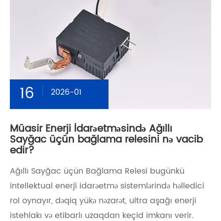
16
2026-01
Müasir Enerji İdarəetməsində Ağıllı
Sayğac üçün bağlama relesini nə vacib
edir?
​Ağıllı Sayğac üçün Bağlama Relesi bugünkü
intellektual enerji idarəetmə sistemlərində həlledici
rol oynayır, dəqiq yükə nəzarət, ultra aşağı enerji
istehlakı və etibarlı uzaqdan keçid imkanı verir.