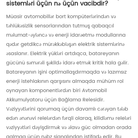
sistemləri üçün nə üçün vacibdir?
Müasir avtomobillər bort kompüterlərindən və
təhlükəsizlik sensorlarından tutmuş qabaqcıl
məlumat-əyləncə və enerji idarəetmə modullarına
qədər getdikcə mürəkkəbləşən elektrik sistemlərinə
əsaslanır. Elektrik yükləri artdıqca, batareyanın
gücünü səmərəli şəkildə idarə etmək kritik hala gəlir.
Batareyanın işini optimallaşdırmaqda və lazımsız
enerji istehlakının qarşısını almaqda mühüm rol
oynayan komponentlərdən biri Avtomobil
Akkumulyatoru üçün Bağlama Relesidir.
Vəziyyətlərini qorumaq üçün davamlı cərəyan tələb
edən ənənəvi relelərdən fərqli olaraq, kilidləmə releləri
vəziyyətləri dəyişdirmək və əlavə güc olmadan orada
qalmaq üçün nəbz siqnalından istifadə edir. Bu