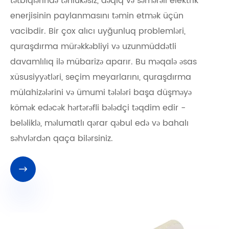
tətbiqlərində təhlükəsiz, dəqiq və səmərəli elektrik
enerjisinin paylanmasını təmin etmək üçün
vacibdir. Bir çox alıcı uyğunluq problemləri,
quraşdırma mürəkkəbliyi və uzunmüddətli
davamlılıq ilə mübarizə aparır. Bu məqalə əsas
xüsusiyyətləri, seçim meyarlarını, quraşdırma
mülahizələrini və ümumi tələləri başa düşməyə
kömək edəcək hərtərəfli bələdçi təqdim edir -
beləliklə, məlumatlı qərar qəbul edə və bahalı
səhvlərdən qaça bilərsiniz.
