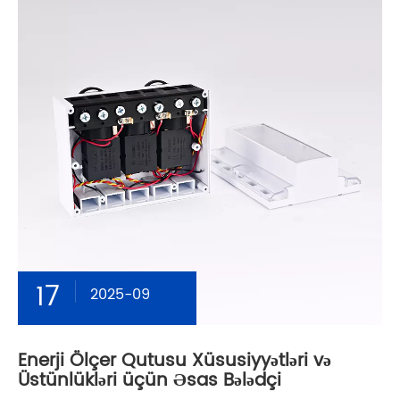
17
2025-09
Enerji Ölçer Qutusu Xüsusiyyətləri və
Üstünlükləri üçün Əsas Bələdçi