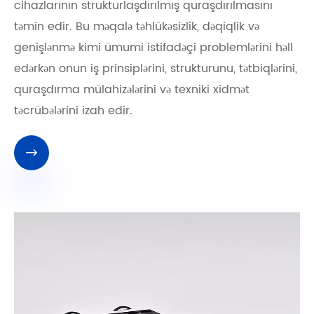
cihazlarının strukturlaşdırılmış quraşdırılmasını
təmin edir. Bu məqalə təhlükəsizlik, dəqiqlik və
genişlənmə kimi ümumi istifadəçi problemlərini həll
edərkən onun iş prinsiplərini, strukturunu, tətbiqlərini,
quraşdırma mülahizələrini və texniki xidmət
təcrübələrini izah edir.
