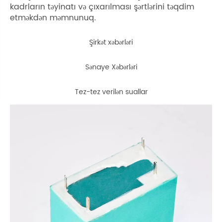
kadrların təyinatı və çıxarılması şərtlərini təqdim
etməkdən məmnunuq.
Şirkət xəbərləri
Sənaye Xəbərləri
Tez-tez verilən suallar