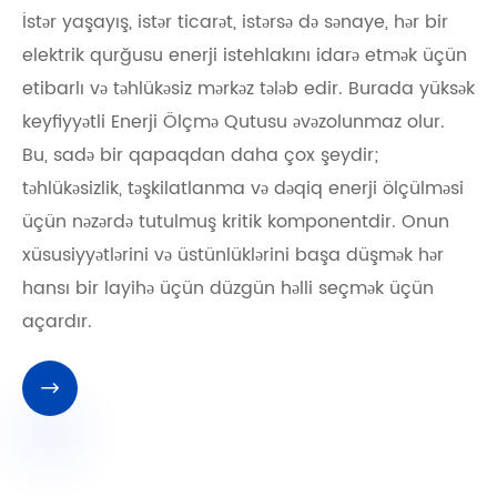
İstər yaşayış, istər ticarət, istərsə də sənaye, hər bir
elektrik qurğusu enerji istehlakını idarə etmək üçün
etibarlı və təhlükəsiz mərkəz tələb edir. Burada yüksək
keyfiyyətli Enerji Ölçmə Qutusu əvəzolunmaz olur.
Bu, sadə bir qapaqdan daha çox şeydir;
təhlükəsizlik, təşkilatlanma və dəqiq enerji ölçülməsi
üçün nəzərdə tutulmuş kritik komponentdir. Onun
xüsusiyyətlərini və üstünlüklərini başa düşmək hər
hansı bir layihə üçün düzgün həlli seçmək üçün
açardır.
