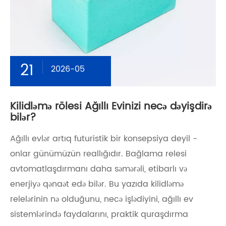
21
2026-05
Kilidləmə rölesi Ağıllı Evinizi necə dəyişdirə
bilər?
Ağıllı evlər artıq futuristik bir konsepsiya deyil -
onlar günümüzün reallığıdır. Bağlama relesi
avtomatlaşdırmanı daha səmərəli, etibarlı və
enerjiyə qənaət edə bilər. Bu yazıda kilidləmə
relelərinin nə olduğunu, necə işlədiyini, ağıllı ev
sistemlərində faydalarını, praktik quraşdırma