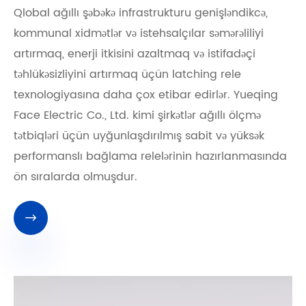
Qlobal ağıllı şəbəkə infrastrukturu genişləndikcə,
kommunal xidmətlər və istehsalçılar səmərəliliyi
artırmaq, enerji itkisini azaltmaq və istifadəçi
təhlükəsizliyini artırmaq üçün latching rele
texnologiyasına daha çox etibar edirlər. Yueqing
Face Electric Co., Ltd. kimi şirkətlər ağıllı ölçmə
tətbiqləri üçün uyğunlaşdırılmış sabit və yüksək
performanslı bağlama relelərinin hazırlanmasında
ön sıralarda olmuşdur.
