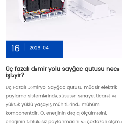
16
2026-04
Üç fazalı dəmir yolu sayğac qutusu necə
işləyir?
Üç Fazalı Dəmiryol Sayğac qutusu müasir elektrik
paylama sistemlərində, xüsusən sənaye, ticarət və
yüksək yüklü yaşayış mühitlərində mühüm
komponentdir. O, enerjinin dəqiq ölçülməsini,
enerjinin təhlükəsiz paylanmasını və çoxfazalı ölçmə