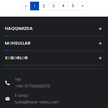
«
1
2
3
4
5
»
HAQQIMIZDA
MƏHSULLAR
XƏBƏRLƏR
Tel:

+86-57762692570
E-poçt:

lydia@face-relay.com