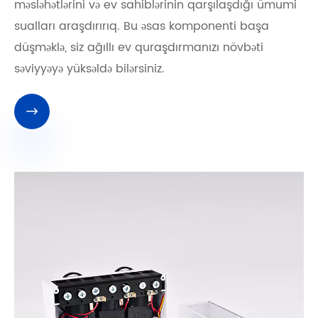
məsləhətlərini və ev sahiblərinin qarşılaşdığı ümumi
sualları araşdırırıq. Bu əsas komponenti başa
düşməklə, siz ağıllı ev quraşdırmanızı növbəti
səviyyəyə yüksəldə bilərsiniz.
