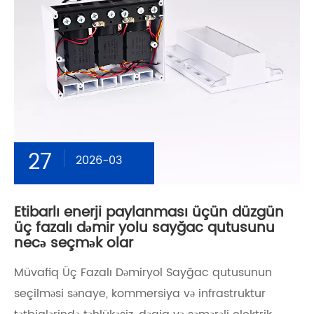
27
2026-03
Etibarlı enerji paylanması üçün düzgün
üç fazalı dəmir yolu sayğac qutusunu
necə seçmək olar
Müvafiq Üç Fazalı Dəmiryol Sayğac qutusunun
seçilməsi sənaye, kommersiya və infrastruktur