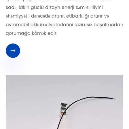
sadə, lakin güclü dizayn enerji səmərəliliyini
əhəmiyyətli dərəcədə artırır, etibarlılığı artırır və
avtomobil akkumulyatorlarını lazımsız boşalmadan
qorumağa kömək edir.
