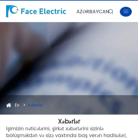
AZƏRBAYCAN


Ev
Xəbərlər
Xəbərlər
İşimizin nəticələrini, şirkət xəbərlərini sizinlə
bölüşməkdən və sizə vaxtında baş verən hadisələri,